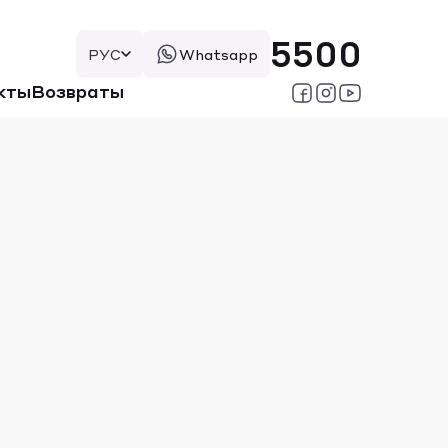
5500
РУС
Whatsapp
кты
Возвраты