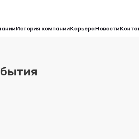
пании
История компании
Карьера
Новости
Конта
обытия